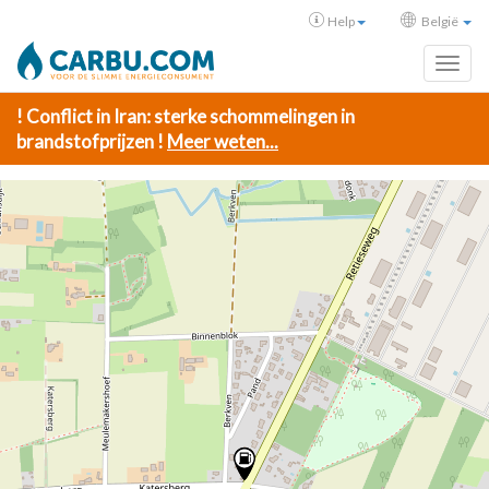
Help
België
Toggl
! Conflict in Iran: sterke schommelingen in
brandstofprijzen !
Meer weten...