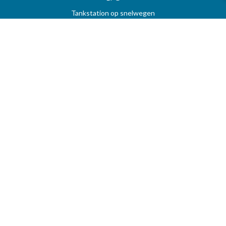
Tankstation op snelwegen
Prijzen per regio
Uw favoriete tankstation
STOOKOLIE
Vergelijk en vind de beste deal op MAZOUT.COM
Maximumprijzen in België op MAZOUT.COM
Beste prijzen op MAZOUT.COM
Toegang leveranciers
Bekijk uw aanvragen
MAZOUT.COM