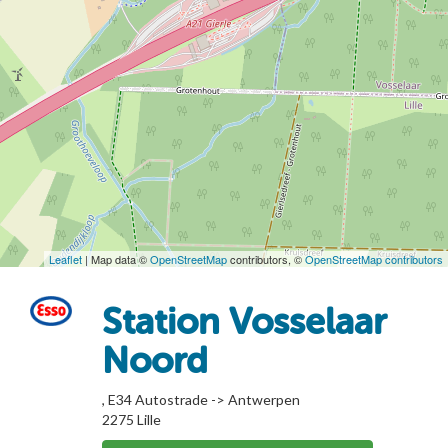
Leaflet
| Map data ©
OpenStreetMap
contributors, ©
OpenStreetMap contributors
Station Vosselaar
Noord
, E34 Autostrade -> Antwerpen
2275
Lille