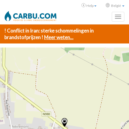
Help
België
Toggl
! Conflict in Iran: sterke schommelingen in
brandstofprijzen !
Meer weten...