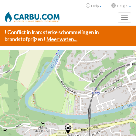
Help
België
Toggl
! Conflict in Iran: sterke schommelingen in
brandstofprijzen !
Meer weten...