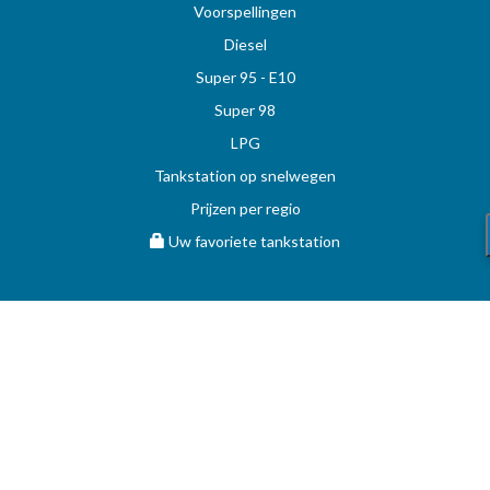
Voorspellingen
Diesel
Super 95 - E10
Super 98
LPG
Tankstation op snelwegen
Prijzen per regio
Uw favoriete tankstation
STOOKOLIE
Vergelijk en vind de beste deal op MAZOUT.COM
Maximumprijzen in België op MAZOUT.COM