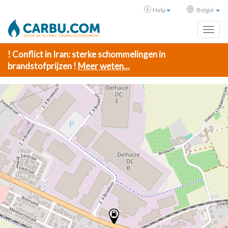
Help
België
Toggl
! Conflict in Iran: sterke schommelingen in
brandstofprijzen !
Meer weten...