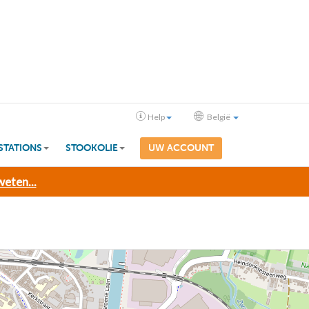
Help
België
STATIONS
STOOKOLIE
UW ACCOUNT
eten...