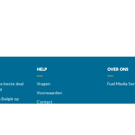
HELP
OVER ONS
de beste deal
Vragen
Fuel Media Ser
M
Voorwaarden
 België op
Contact
Diensten voor professionals
op MAZOUT.COM
iers
ragen