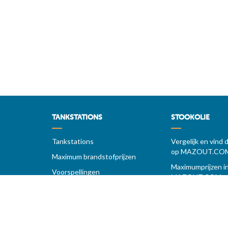
TANKSTATIONS
STOOKOLIE
Tankstations
Vergelijk en vind 
op MAZOUT.CO
Maximum brandstofprijzen
Maximumprijzen in
Voorspellingen
MAZOUT.COM
Diesel
Beste prijzen 
Super 95 - E10
Toegang leveranc
Super 98
Bekijk uw aanv