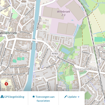
GPS begeleiding
Toevoegen aan
Update
favorieten