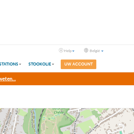
Help
België
STATIONS
STOOKOLIE
UW ACCOUNT
eten...