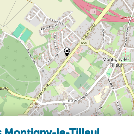
 Montigny-le-Tilleul