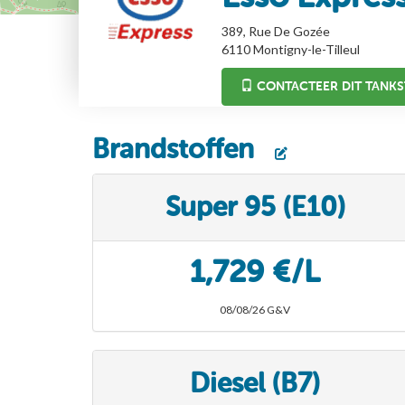
389, Rue De Gozée
6110
Montigny-le-Tilleul
CONTACTEER DIT TANKS
Brandstoffen
Super 95 (E10)
1,729 €/L
08/08/26 G&V
Diesel (B7)