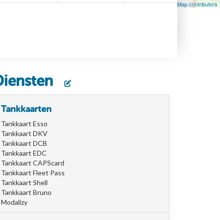
Leaflet
| Map data ©
OpenStreetMap
contributors, ©
OpenStreetMap contributors
Diensten
Tankkaarten
Tankkaart Esso
Tankkaart DKV
Tankkaart DCB
Tankkaart EDC
Tankkaart CAPScard
Tankkaart Fleet Pass
Tankkaart Shell
Tankkaart Bruno
Modalizy