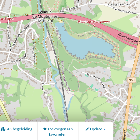
GPS begeleiding
Toevoegen aan
Update
favorieten