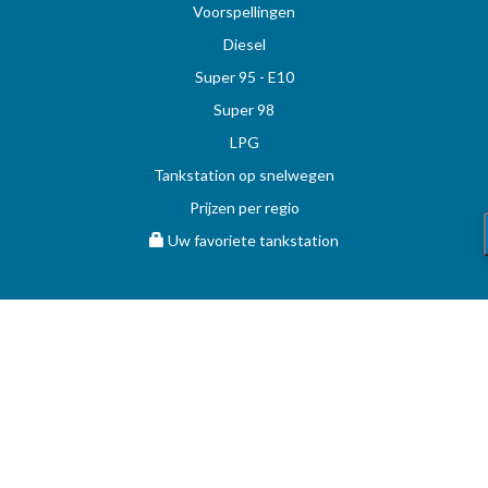
Voorspellingen
Diesel
Super 95 - E10
Super 98
LPG
Tankstation op snelwegen
Prijzen per regio
Uw favoriete tankstation
STOOKOLIE
Vergelijk en vind de beste deal op MAZOUT.COM
Maximumprijzen in België op MAZOUT.COM