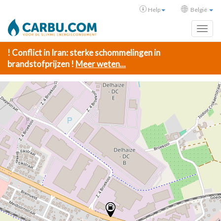
Help
België
Toggl
! Conflict in Iran: sterke schommelingen in
brandstofprijzen !
Meer weten...