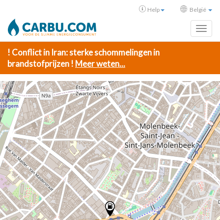
Help
België
Toggl
! Conflict in Iran: sterke schommelingen in
brandstofprijzen !
Meer weten...