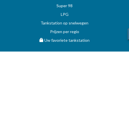
Super 98
LPG
Tankstation op snelwegen
Prijzen per regio
Uw favoriete tankstation
STOOKOLIE
Vergelijk en vind de beste deal op MAZOUT.COM
Maximumprijzen in België op MAZOUT.COM
Beste prijzen op MAZOUT.COM
Toegang leveranciers
Bekijk uw aanvragen