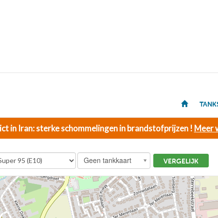
TANK
ict in Iran: sterke schommelingen in brandstofprijzen !
Meer w
Geen tankkaart
VERGELIJK