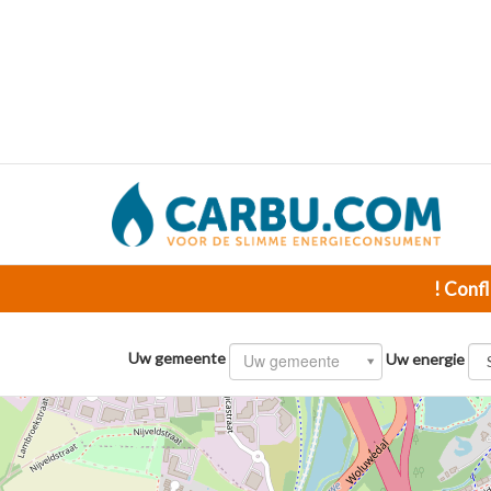
! Confl
Uw gemeente
Uw gemeente
Uw energie