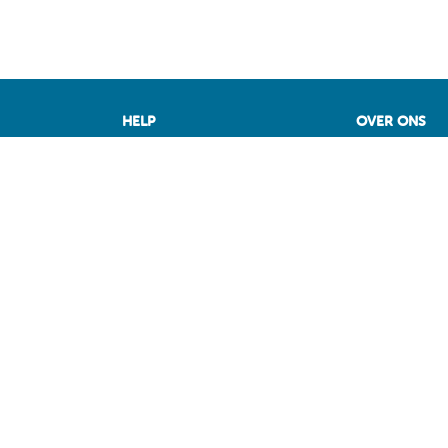
HELP
OVER ONS
de beste deal
Vragen
Fuel Media Ser
M
Voorwaarden
 België op
Contact
Diensten voor professionals
op MAZOUT.COM
iers
ragen