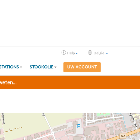
Help
België
STATIONS
STOOKOLIE
UW ACCOUNT
eten...