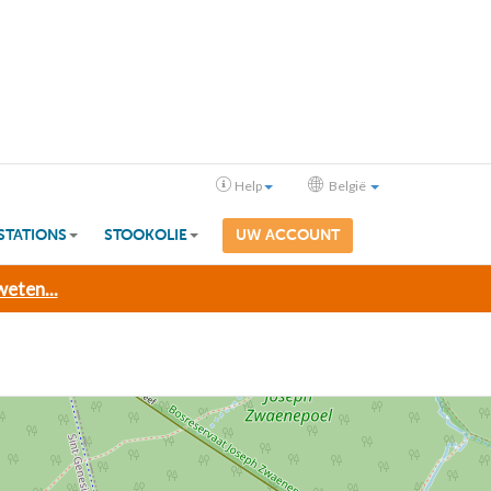
Help
België
STATIONS
STOOKOLIE
UW ACCOUNT
eten...