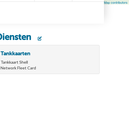
Leaflet
| Map data ©
OpenStreetMap
contributors, ©
OpenStreetMap contributors
Diensten
Tankkaarten
Tankkaart Shell
Network Fleet Card