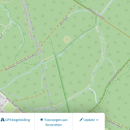
GPS begeleiding
Toevoegen aan
Update
favorieten