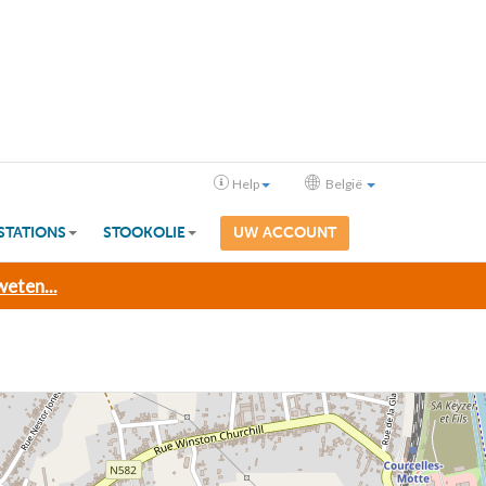
Help
België
STATIONS
STOOKOLIE
UW ACCOUNT
eten...