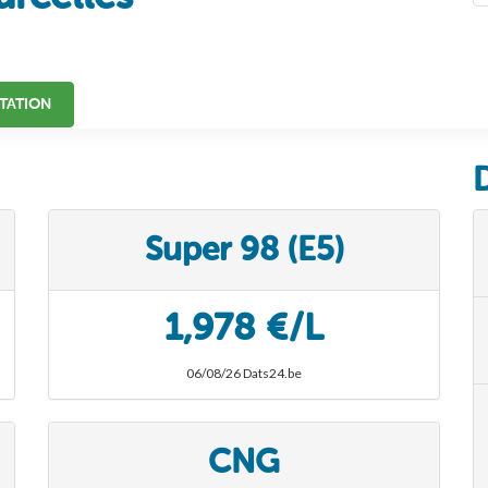
TATION
Super 98 (E5)
1,978 €/L
06/08/26 Dats24.be
CNG