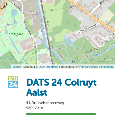
Leaflet
| Map data ©
OpenStreetMap
contributors, ©
OpenStreetMap contributors
DATS 24 Colruyt
Aalst
41, Brusselsesteenweg
9300
Aalst