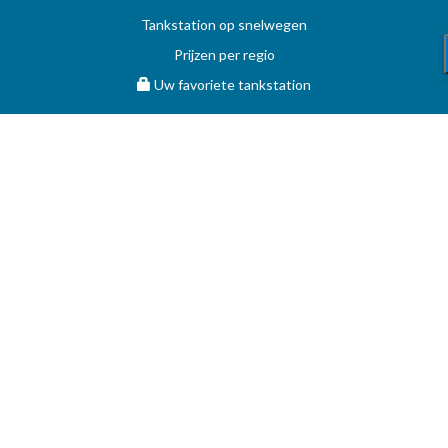
Tankstation op snelwegen
Prijzen per regio
Uw favoriete tankstation
STOOKOLIE
Vergelijk en vind de beste deal op MAZOUT.COM
Maximumprijzen in België op MAZOUT.COM
Beste prijzen op MAZOUT.COM
Toegang leveranciers
Bekijk uw aanvragen
MAZOUT.COM