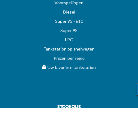
Voorspellingen
Diesel
Super 95 - E10
Super 98
LPG
Tankstation op snelwegen
Prijzen per regio
Uw favoriete tankstation
STOOKOLIE
Vergelijk en vind de beste deal op MAZOUT.COM
Maximumprijzen in België op MAZOUT.COM