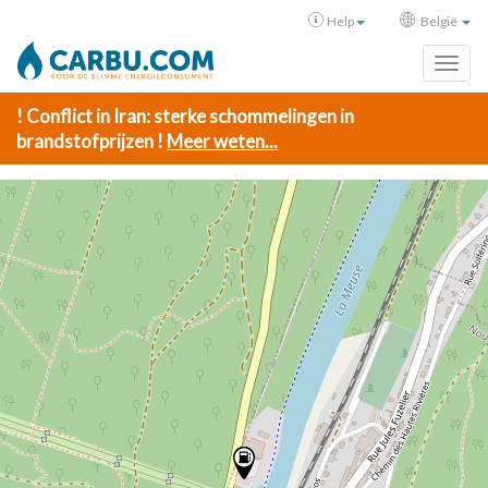
Help
België
Toggl
! Conflict in Iran: sterke schommelingen in
brandstofprijzen !
Meer weten...