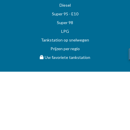
Diesel
Super 95 - E10
Super 98
LPG
Tankstation op snelwegen
Prijzen per regio
Uw favoriete tankstation
STOOKOLIE
Vergelijk en vind de beste deal op MAZOUT.COM
Maximumprijzen in België op MAZOUT.COM
Beste prijzen op MAZOUT.COM