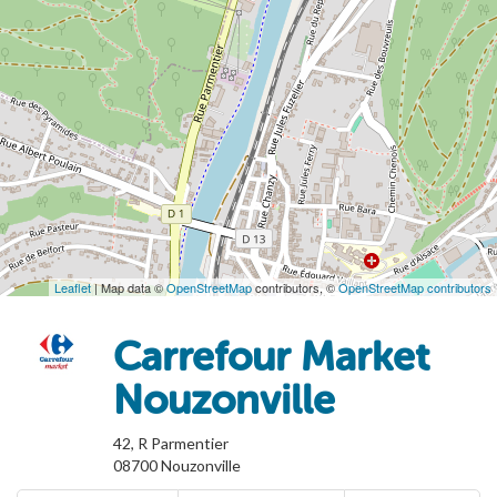
Leaflet
| Map data ©
OpenStreetMap
contributors, ©
OpenStreetMap contributors
Carrefour Market
Nouzonville
42, R Parmentier
08700
Nouzonville