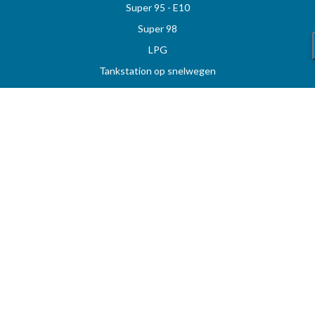
Super 95 - E10
Super 98
LPG
Tankstation op snelwegen
Prijzen per regio
Uw favoriete tankstation
STOOKOLIE
Vergelijk en vind de beste deal op MAZOUT.COM
Maximumprijzen in België op MAZOUT.COM
Beste prijzen op MAZOUT.COM
Toegang leveranciers