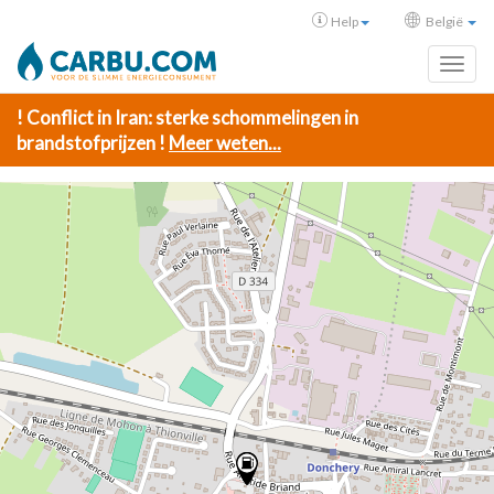
Help
België
Toggl
! Conflict in Iran: sterke schommelingen in
brandstofprijzen !
Meer weten...