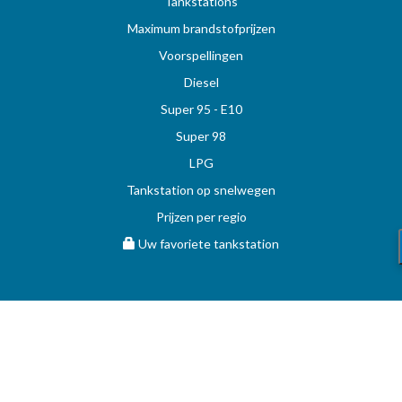
Tankstations
Maximum brandstofprijzen
Voorspellingen
Diesel
Super 95 - E10
Super 98
LPG
Tankstation op snelwegen
Prijzen per regio
Uw favoriete tankstation
STOOKOLIE
Vergelijk en vind de beste deal op MAZOUT.COM