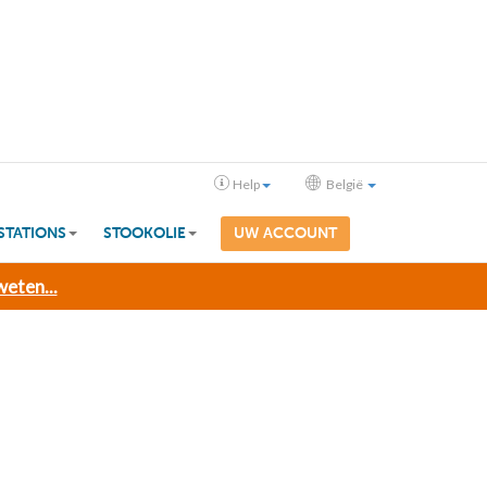
Help
België
STATIONS
STOOKOLIE
UW ACCOUNT
eten...