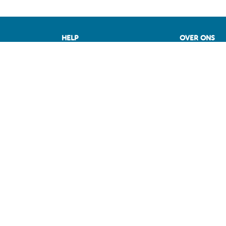
HELP
OVER ONS
de beste deal
Vragen
Fuel Media Ser
M
Voorwaarden
 België op
Contact
Diensten voor professionals
op MAZOUT.COM
iers
ragen