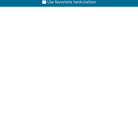
Uw favoriete tankstation
STOOKOLIE
Vergelijk en vind de beste deal op MAZOUT.COM
Maximumprijzen in België op MAZOUT.COM
Beste prijzen op MAZOUT.COM
Toegang leveranciers
Bekijk uw aanvragen
MAZOUT.COM
HELP