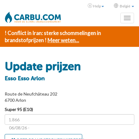
Help
België
Toggl
! Conflict in Iran: sterke schommelingen in
brandstofprijzen !
Meer weten...
Update prijzen
Esso Esso Arlon
Route de Neufchâteau 202
6700 Arlon
Super 95 (E10)
06/08/26 -