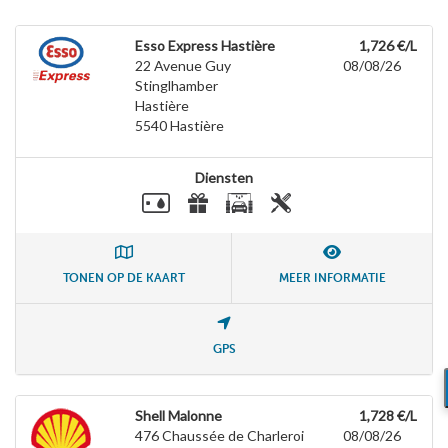
Esso Express Hastière
1,726 €/L
22 Avenue Guy
08/08/26
Stinglhamber
Hastière
5540
Hastière
Diensten
TONEN OP DE KAART
MEER INFORMATIE
GPS
Shell Malonne
1,728 €/L
476 Chaussée de Charleroi
08/08/26