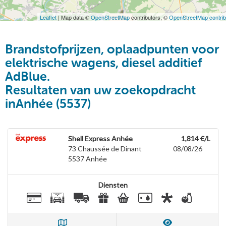
Leaflet
| Map data ©
OpenStreetMap
contributors, ©
OpenStreetMap contrib
Brandstofprijzen, oplaadpunten voor
elektrische wagens, diesel additief
AdBlue.
Resultaten van uw zoekopdracht
inAnhée (5537)
Shell Express Anhée
1,814 €/L
73 Chaussée de Dinant
08/08/26
5537
Anhée
Diensten