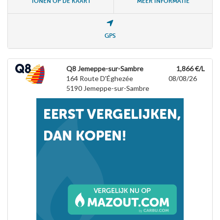
TONEN OP DE KAART
MEER INFORMATIE
GPS
Q8 Jemeppe-sur-Sambre
1,866 €/L
164 Route D'Éghezée
08/08/26
5190
Jemeppe-sur-Sambre