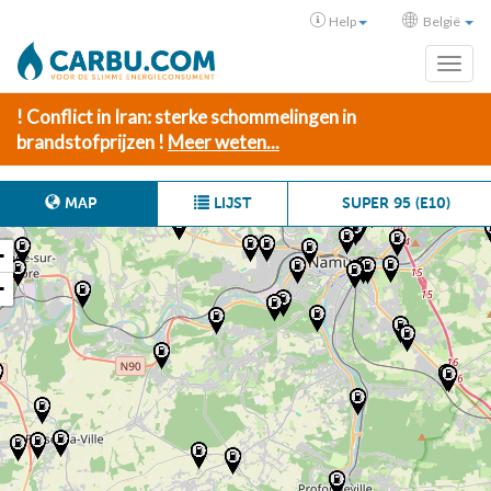
Help
België
Toggl
! Conflict in Iran: sterke schommelingen in
brandstofprijzen !
Meer weten...
MAP
LIJST
SUPER 95 (E10)
+
−