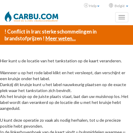
Help
België
Toggl
! Conflict in Iran: sterke schommelingen in
brandstofprijzen !
Meer weten...
Hier kunt u de locatie van het tankstation op de kaart veranderen.
Wanneer u op het rode label klikt en het versleept, dan verschijnt er
een kruisje onder het label.
Dankzij dit kruisje kunt u het label nauwkeurig plaatsen op de exacte
plek waar het tankstation zich bevindt.
Als het kruisje op de juiste plaats staat, laat dan uw muisknop los. Het
label wordt dan verankerd op de locatie die u met het kruisje hebt
aangeduid.
U kunt deze operatie zo vaak als nodig herhalen, tot u de precieze
positie hebt gevonden.
In de linkerbovenhoek van de kaart vindt u hulpmiddelen waarmee u