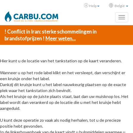
Help
België
Toggl
! Conflict in Iran: sterke schommelingen in
brandstofprijzen !
Meer weten...
Hier kunt u de locatie van het tankstation op de kaart veranderen.
Wanneer u op het rode label klikt en het versleept, dan verschijnt er
een kruisje onder het label.
Dankzij dit kruisje kunt u het label nauwkeurig plaatsen op de exacte
plek waar het tankstation zich bevindt.
Als het kruisje op de juiste plaats staat, laat dan uw muisknop los. Het
label wordt dan verankerd op de locatie die u met het kruisje hebt
aangeduid.
U kunt deze operatie zo vaak als nodig herhalen, tot u de precieze
positie hebt gevonden.
In de linkerbovenhoek van de kaart vindt u hulpmiddelen waarmee u