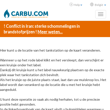
Help
België
Toggl
! Conflict in Iran: sterke schommelingen in
brandstofprijzen !
Meer weten...
Hier kunt u de locatie van het tankstation op de kaart veranderen.
Wanneer u op het rode label klikt en het versleept, dan verschijnt er
een kruisje onder het label.
Dankzij dit kruisje kunt u het label nauwkeurig plaatsen op de exacte
plek waar het tankstation zich bevindt.
Als het kruisje op de juiste plaats staat, laat dan uw muisknop los. Het
label wordt dan verankerd op de locatie die u met het kruisje hebt
aangeduid.
U kunt deze operatie zo vaak als nodig herhalen, tot u de precieze
positie hebt gevonden.
In de linkerbovenhoek van de kaart vindt u hulpmiddelen waarmee u