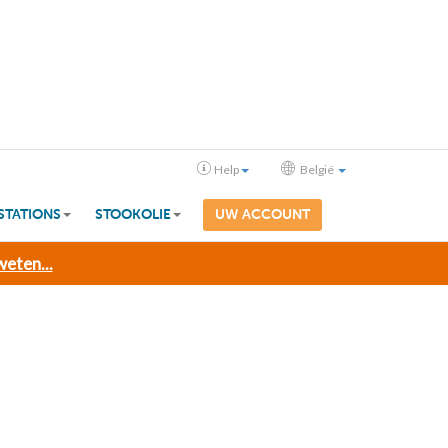
Help
België
STATIONS
STOOKOLIE
UW ACCOUNT
eten...