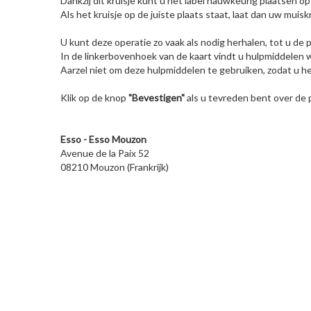
Dankzij dit kruisje kunt u het label nauwkeurig plaatsen o
Als het kruisje op de juiste plaats staat, laat dan uw muis
U kunt deze operatie zo vaak als nodig herhalen, tot u de
In de linkerbovenhoek van de kaart vindt u hulpmiddelen w
Aarzel niet om deze hulpmiddelen te gebruiken, zodat u he
Klik op de knop
"Bevestigen"
als u tevreden bent over de p
Esso - Esso Mouzon
Avenue de la Paix 52
08210 Mouzon (Frankrijk)