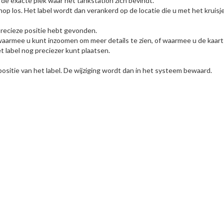
p de exacte plek waar het tankstation zich bevindt.
knop los. Het label wordt dan verankerd op de locatie die u met het kruis
 precieze positie hebt gevonden.
aarmee u kunt inzoomen om meer details te zien, of waarmee u de kaart k
t label nog preciezer kunt plaatsen.
ositie van het label. De wijziging wordt dan in het systeem bewaard.