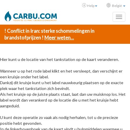
Help
België
Toggl
! Conflict in Iran: sterke schommelingen in
brandstofprijzen !
Meer weten...
Hier kunt u de locatie van het tankstation op de kaart veranderen.
Wanneer u op het rode label klikt en het versleept, dan verschijnt er
een kruisje onder het label.
Dankzij dit kruisje kunt u het label nauwkeurig plaatsen op de exacte
plek waar het tankstation zich bevindt.
Als het kruisje op de juiste plaats staat, laat dan uw muisknop los. Het
label wordt dan verankerd op de locatie die u met het kruisje hebt
aangeduid.
U kunt deze operatie zo vaak als nodig herhalen, tot u de precieze
positie hebt gevonden.
In de linkerbovenhoek van de kaart vindt u hulpmiddelen waarmee u