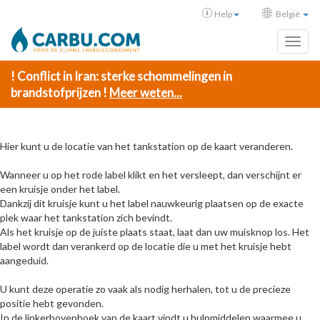
Help
België
Toggl
! Conflict in Iran: sterke schommelingen in
brandstofprijzen !
Meer weten...
Hier kunt u de locatie van het tankstation op de kaart veranderen.
Wanneer u op het rode label klikt en het versleept, dan verschijnt er
een kruisje onder het label.
Dankzij dit kruisje kunt u het label nauwkeurig plaatsen op de exacte
plek waar het tankstation zich bevindt.
Als het kruisje op de juiste plaats staat, laat dan uw muisknop los. Het
label wordt dan verankerd op de locatie die u met het kruisje hebt
aangeduid.
U kunt deze operatie zo vaak als nodig herhalen, tot u de precieze
positie hebt gevonden.
In de linkerbovenhoek van de kaart vindt u hulpmiddelen waarmee u