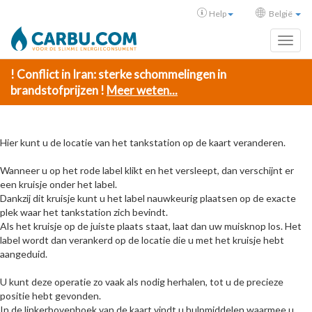
Help
België
Toggl
! Conflict in Iran: sterke schommelingen in
brandstofprijzen !
Meer weten...
Hier kunt u de locatie van het tankstation op de kaart veranderen.
Wanneer u op het rode label klikt en het versleept, dan verschijnt er
een kruisje onder het label.
Dankzij dit kruisje kunt u het label nauwkeurig plaatsen op de exacte
plek waar het tankstation zich bevindt.
Als het kruisje op de juiste plaats staat, laat dan uw muisknop los. Het
label wordt dan verankerd op de locatie die u met het kruisje hebt
aangeduid.
U kunt deze operatie zo vaak als nodig herhalen, tot u de precieze
positie hebt gevonden.
In de linkerbovenhoek van de kaart vindt u hulpmiddelen waarmee u