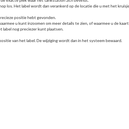
p de exacte plek waar het tankstation zich bevindt.
knop los. Het label wordt dan verankerd op de locatie die u met het kruis
 precieze positie hebt gevonden.
aarmee u kunt inzoomen om meer details te zien, of waarmee u de kaart k
t label nog preciezer kunt plaatsen.
ositie van het label. De wijziging wordt dan in het systeem bewaard.