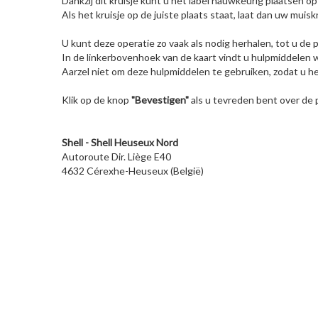
Dankzij dit kruisje kunt u het label nauwkeurig plaatsen o
Als het kruisje op de juiste plaats staat, laat dan uw muis
U kunt deze operatie zo vaak als nodig herhalen, tot u de
In de linkerbovenhoek van de kaart vindt u hulpmiddelen w
Aarzel niet om deze hulpmiddelen te gebruiken, zodat u he
Klik op de knop
"Bevestigen"
als u tevreden bent over de p
Shell - Shell Heuseux Nord
Autoroute Dir. Liège E40
4632 Cérexhe-Heuseux (België)