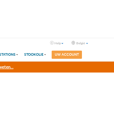
Help
België
STATIONS
STOOKOLIE
UW ACCOUNT
eten...