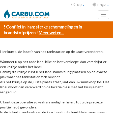
Help
België
Toggl
! Conflict in Iran: sterke schommelingen in
brandstofprijzen !
Meer weten...
Hier kunt u de locatie van het tankstation op de kaart veranderen.
Wanneer u op het rode label klikt en het versleept, dan verschijnt er
een kruisje onder het label.
Dankzij dit kruisje kunt u het label nauwkeurig plaatsen op de exacte
plek waar het tankstation zich bevindt.
Als het kruisje op de juiste plaats staat, laat dan uw muisknop los. Het
label wordt dan verankerd op de locatie die u met het kruisje hebt
aangeduid.
U kunt deze operatie zo vaak als nodig herhalen, tot u de precieze
positie hebt gevonden.
In de linkerbovenhoek van de kaart vindt u hulpmiddelen waarmee u