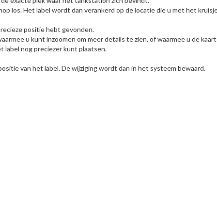
p de exacte plek waar het tankstation zich bevindt.
knop los. Het label wordt dan verankerd op de locatie die u met het kruis
 precieze positie hebt gevonden.
aarmee u kunt inzoomen om meer details te zien, of waarmee u de kaart k
t label nog preciezer kunt plaatsen.
ositie van het label. De wijziging wordt dan in het systeem bewaard.