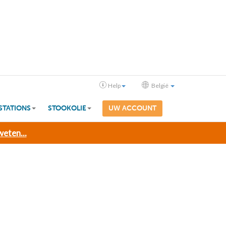
Help
België
STATIONS
STOOKOLIE
UW ACCOUNT
eten...