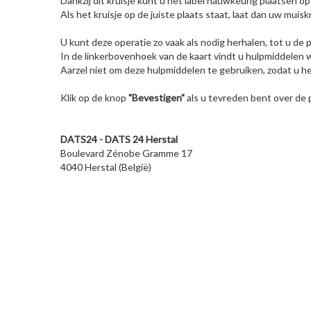
Dankzij dit kruisje kunt u het label nauwkeurig plaatsen o
Als het kruisje op de juiste plaats staat, laat dan uw muis
U kunt deze operatie zo vaak als nodig herhalen, tot u de
In de linkerbovenhoek van de kaart vindt u hulpmiddelen w
Aarzel niet om deze hulpmiddelen te gebruiken, zodat u he
Klik op de knop
"Bevestigen"
als u tevreden bent over de p
DATS24 - DATS 24 Herstal
Boulevard Zénobe Gramme 17
4040 Herstal (België)