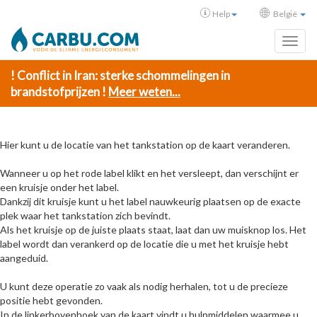
Help
België
Toggl
! Conflict in Iran: sterke schommelingen in
brandstofprijzen !
Meer weten...
Hier kunt u de locatie van het tankstation op de kaart veranderen.
Wanneer u op het rode label klikt en het versleept, dan verschijnt er
een kruisje onder het label.
Dankzij dit kruisje kunt u het label nauwkeurig plaatsen op de exacte
plek waar het tankstation zich bevindt.
Als het kruisje op de juiste plaats staat, laat dan uw muisknop los. Het
label wordt dan verankerd op de locatie die u met het kruisje hebt
aangeduid.
U kunt deze operatie zo vaak als nodig herhalen, tot u de precieze
positie hebt gevonden.
In de linkerbovenhoek van de kaart vindt u hulpmiddelen waarmee u