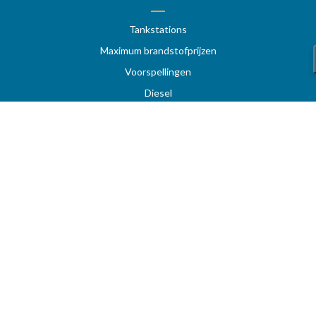
Tankstations
Maximum brandstofprijzen
Voorspellingen
Diesel
Super 95 - E10
Super 98
LPG
Tankstation op snelwegen
Prijzen per regio
Uw favoriete tankstation
STOOKOLIE