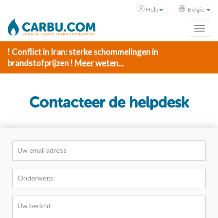
Help
België
Toggl
! Conflict in Iran: sterke schommelingen in
brandstofprijzen !
Meer weten...
Contacteer de helpdesk