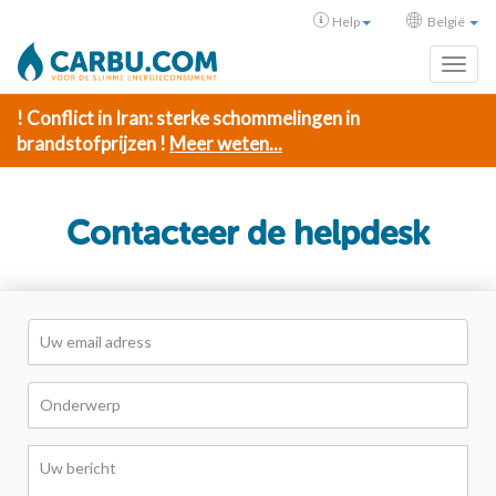
Help
België
Toggl
! Conflict in Iran: sterke schommelingen in
brandstofprijzen !
Meer weten...
Contacteer de helpdesk