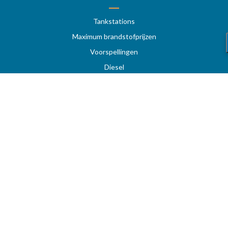
Tankstations
Maximum brandstofprijzen
Voorspellingen
Diesel
Super 95 - E10
Super 98
LPG
Tankstation op snelwegen
Prijzen per regio
Uw favoriete tankstation
STOOKOLIE