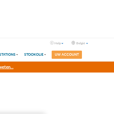
Help
België
STATIONS
STOOKOLIE
UW ACCOUNT
eten...