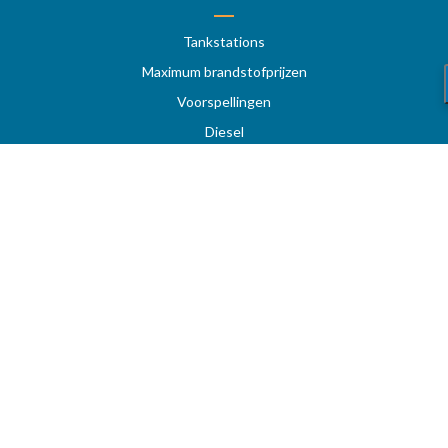
Tankstations
Maximum brandstofprijzen
Voorspellingen
Diesel
Super 95 - E10
Super 98
LPG
Tankstation op snelwegen
Prijzen per regio
Uw favoriete tankstation
STOOKOLIE