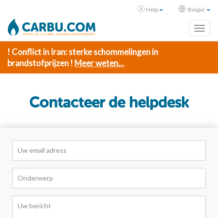
Help
België
Toggl
! Conflict in Iran: sterke schommelingen in
brandstofprijzen !
Meer weten...
Contacteer de helpdesk