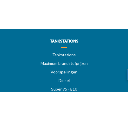
TANKSTATIONS
Tankstations
Maximum brandstofprijzen
Voorspellingen
Diesel
Super 95 - E10
Super 98
LPG
Tankstation op snelwegen
Prijzen per regio