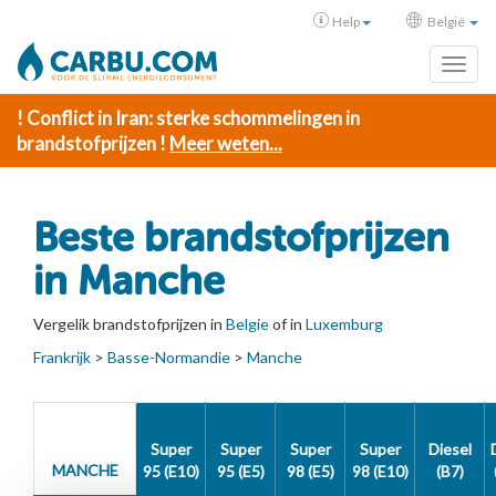
Help
België
Toggl
! Conflict in Iran: sterke schommelingen in
brandstofprijzen !
Meer weten...
Beste brandstofprijzen
in Manche
Vergelik brandstofprijzen in
Belgie
of in
Luxemburg
Frankrijk
>
Basse-Normandie
>
Manche
Super
Super
Super
Super
Diesel
MANCHE
95 (E10)
95 (E5)
98 (E5)
98 (E10)
(B7)